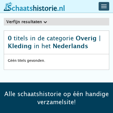
navig
schaatshistorie.nl
men
Verfijn resultaten
titels in de categorie
0
Overig |
in het
Kleding
Nederlands
Géén titels gevonden.
Alle schaatshistorie op één handige
verzamelsite!