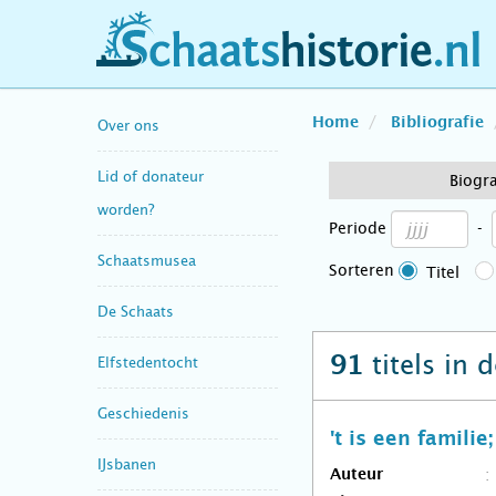
schaatshistorie.nl
Home
Bibliografie
Over ons
Lid of donateur
Biogra
worden?
Periode
-
Schaatsmusea
Sorteren
Titel
De Schaats
titels in 
91
Elfstedentocht
Geschiedenis
't is een famili
IJsbanen
Auteur