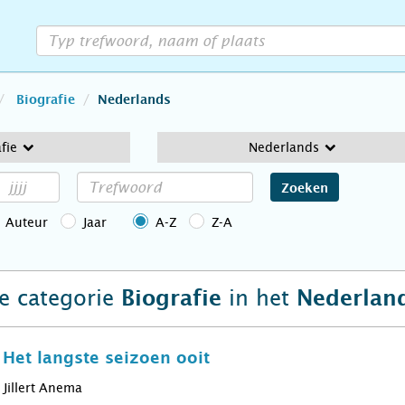
Biografie
Nederlands
fie
Nederlands
Zoeken
Auteur
Jaar
A-Z
Z-A
de categorie
in het
Biografie
Nederlan
e; Het langste seizoen ooit
Jillert Anema