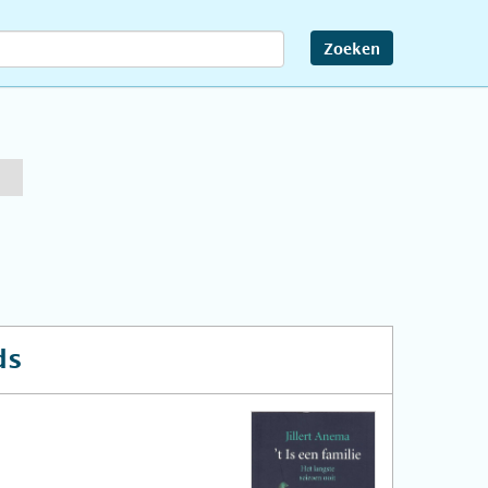
Zoeken
ds