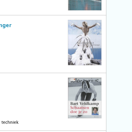
nger
n techniek