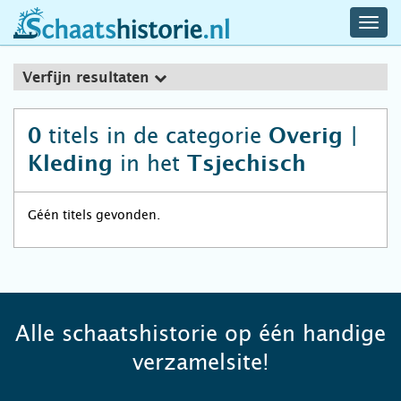
navig
schaatshistorie.nl
men
Verfijn resultaten
titels in de categorie
0
Overig |
in het
Kleding
Tsjechisch
Géén titels gevonden.
Alle schaatshistorie op één handige
verzamelsite!