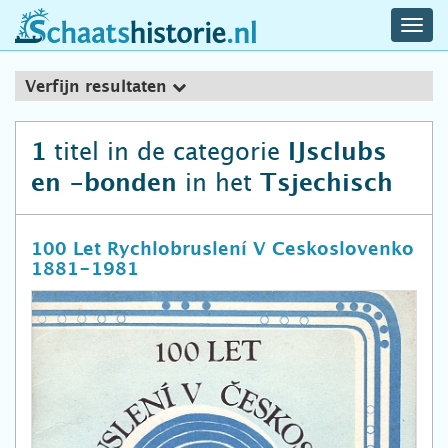
navig
schaatshistorie.nl
men
Verfijn resultaten
titel in de categorie
1
IJsclubs
in het
en -bonden
Tsjechisch
100 Let Rychlobruslení V Ceskoslovenko
1881-1981