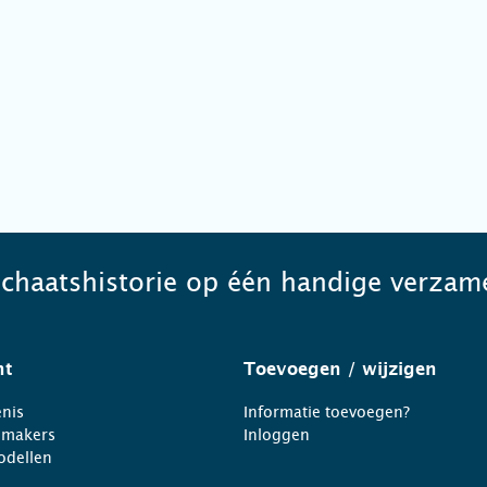
schaatshistorie op één handige verzame
ht
Toevoegen
/ wijzigen
nis
Informatie toevoegen?
nmakers
Inloggen
odellen