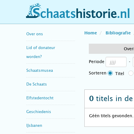
schaatshistorie.nl
Home
Bibliografie
Over ons
Lid of donateur
Over
worden?
Periode
-
Schaatsmusea
Sorteren
Titel
De Schaats
titels in d
0
Elfstedentocht
Geschiedenis
Géén titels gevonden.
IJsbanen