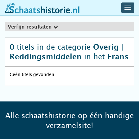
navig
schaatshistorie.nl
men
Verfijn resultaten
titels in de categorie
0
Overig |
in het
Reddingsmiddelen
Frans
Géén titels gevonden.
Alle schaatshistorie op één handige
verzamelsite!