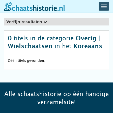
navig
schaatshistorie.nl
men
Verfijn resultaten
titels in de categorie
0
Overig |
in het
Wielschaatsen
Koreaans
Géén titels gevonden.
Alle schaatshistorie op één handige
verzamelsite!