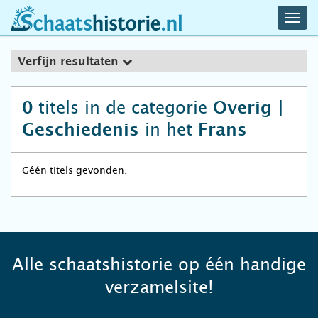
navig
schaatshistorie.nl
men
Verfijn resultaten
titels in de categorie
0
Overig |
in het
Geschiedenis
Frans
Géén titels gevonden.
Alle schaatshistorie op één handige
verzamelsite!