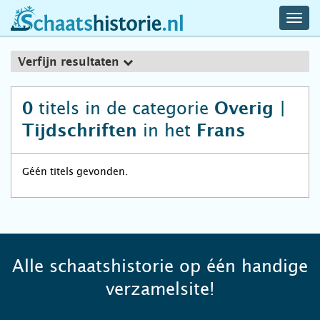
navig
schaatshistorie.nl
men
Verfijn resultaten
titels in de categorie
0
Overig |
in het
Tijdschriften
Frans
Géén titels gevonden.
Alle schaatshistorie op één handige
verzamelsite!