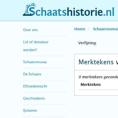
schaatshistorie.nl
Home
Schaatsenma
Over ons
Lid of donateur
Verfijning:
worden?
Merktekens
Schaatsmusea
De Schaats
0 merktekens gevonden 
Merkteken
Elfstedentocht
Geschiedenis
IJsbanen