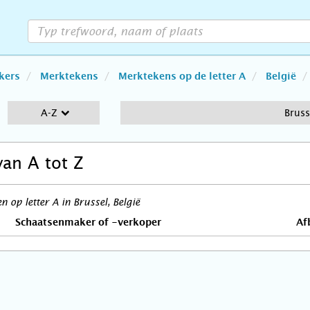
kers
Merktekens
Merktekens op de letter A
België
A-Z
Bruss
van A tot Z
op letter A in Brussel, België
Schaatsenmaker of -verkoper
Af