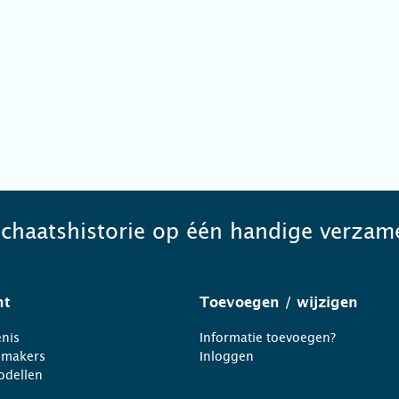
schaatshistorie op één handige verzame
ht
Toevoegen
/ wijzigen
nis
Informatie toevoegen?
nmakers
Inloggen
odellen