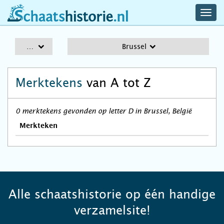
navig
schaatshistorie.nl
men
A-Z
Brussel
Merktekens
van A tot Z
0 merktekens gevonden op letter D in Brussel, België
Merkteken
Alle schaatshistorie op één handige
verzamelsite!