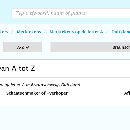
kers
Merktekens
Merktekens op de letter A
Duitslan
A-Z
Braunsc
van A tot Z
 op letter A in Braunschweig, Duitsland
Schaatsenmaker of -verkoper
Af