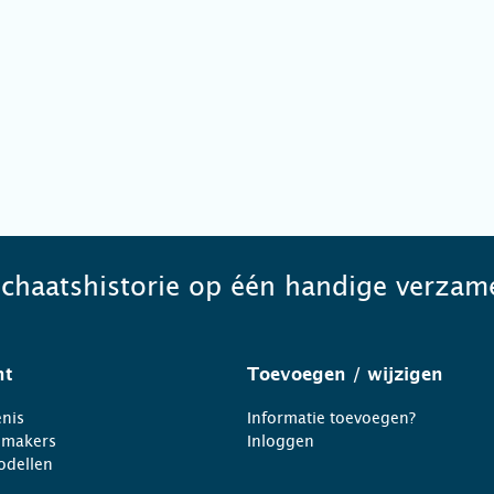
schaatshistorie op één handige verzame
ht
Toevoegen
/ wijzigen
nis
Informatie toevoegen?
nmakers
Inloggen
odellen