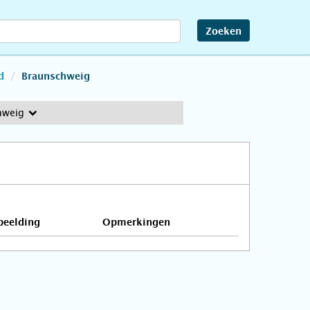
Zoeken
d
Braunschweig
hweig
beelding
Opmerkingen