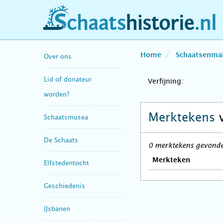
schaatshistorie.nl
Home
Schaatsenma
Over ons
Lid of donateur
Verfijning:
worden?
Merktekens
Schaatsmusea
De Schaats
0 merktekens gevonden
Merkteken
Elfstedentocht
Geschiedenis
IJsbanen