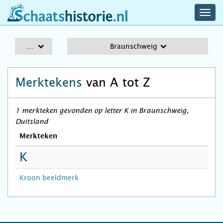
navig
schaatshistorie.nl
men
A-Z
Braunschweig
Merktekens
van A tot Z
1 merkteken gevonden op letter K in Braunschweig,
Duitsland
Merkteken
K
Kroon beeldmerk