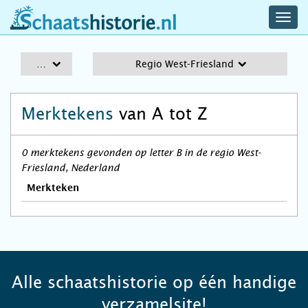
navig
schaatshistorie.nl
men
A-Z
Regio West-Friesland
Merktekens
van A tot Z
0 merktekens gevonden op letter B in de regio West-
Friesland, Nederland
Merkteken
Alle schaatshistorie op één handige
verzamelsite!