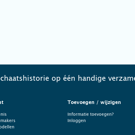
schaatshistorie op één handige verzame
ht
Toevoegen
/ wijzigen
nis
Informatie toevoegen?
nmakers
Inloggen
odellen