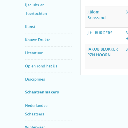
IJsclubs en
J.Blom -
B
Toertochten
Breezand
Kunst
J.H. BURGERS
B
H
Kouwe Drukte
JAKOB BLOKKER
B
Literatuur
PZN HOORN
Op en rond het ijs
Disciplines
Schaatsenmakers
Nederlandse
Schaatsers
Winterweer