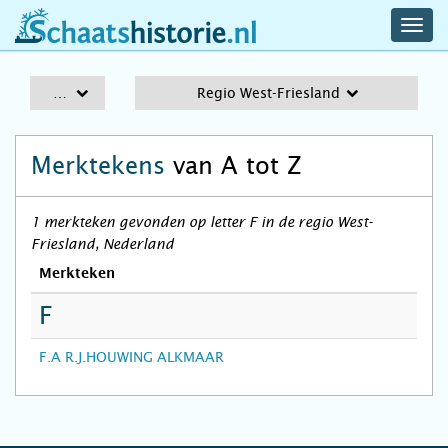
navig
schaatshistorie.nl
men
A-Z
Regio West-Friesland
Merktekens
van A tot Z
1 merkteken gevonden op letter F in de regio West-
Friesland, Nederland
Merkteken
F
F.A R.J.HOUWING ALKMAAR