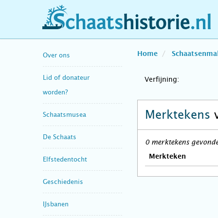
schaatshistorie.nl
Home
Schaatsenma
Over ons
Lid of donateur
Verfijning:
worden?
Merktekens
Schaatsmusea
De Schaats
0 merktekens gevonden
Merkteken
Elfstedentocht
Geschiedenis
IJsbanen