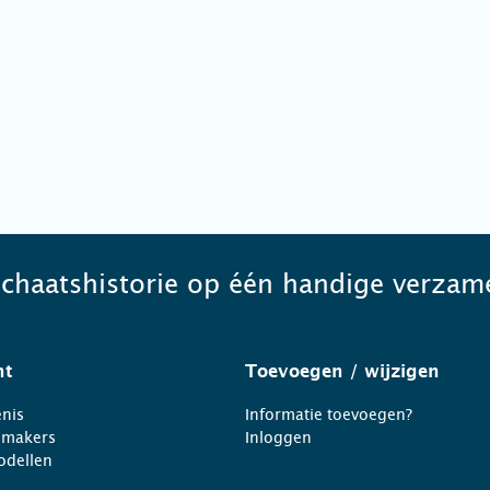
schaatshistorie op één handige verzame
ht
Toevoegen
/ wijzigen
nis
Informatie toevoegen?
nmakers
Inloggen
odellen