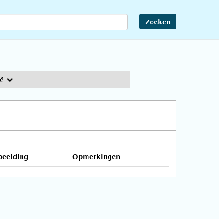
Zoeken
ië
beelding
Opmerkingen