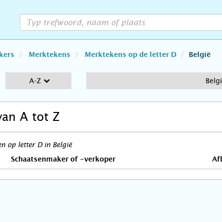
kers
Merktekens
Merktekens op de letter D
België
A-Z
Belg
van A tot Z
 op letter D in België
Schaatsenmaker of -verkoper
Af