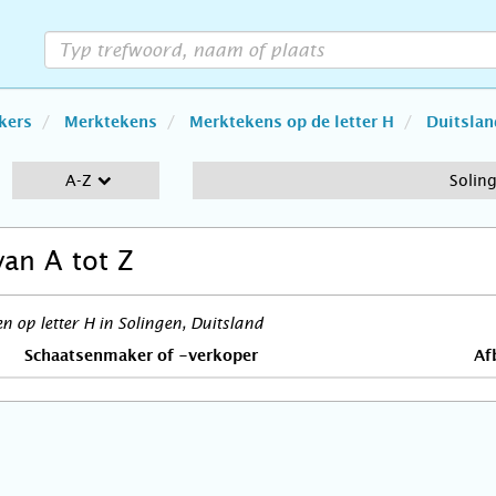
kers
Merktekens
Merktekens op de letter H
Duitslan
A-Z
Solin
van A tot Z
 op letter H in Solingen, Duitsland
Schaatsenmaker of -verkoper
Af