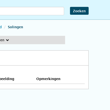
Zoeken
d
Solingen
gen
beelding
Opmerkingen