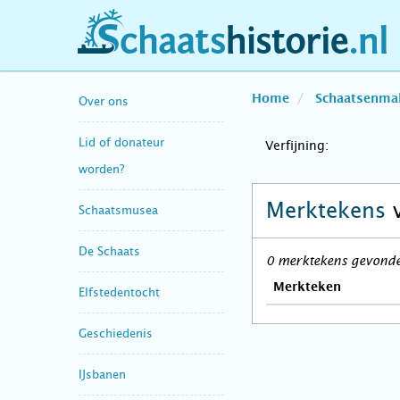
schaatshistorie.nl
Home
Schaatsenma
Over ons
Lid of donateur
Verfijning:
worden?
Merktekens
Schaatsmusea
De Schaats
0 merktekens gevonden
Merkteken
Elfstedentocht
Geschiedenis
IJsbanen