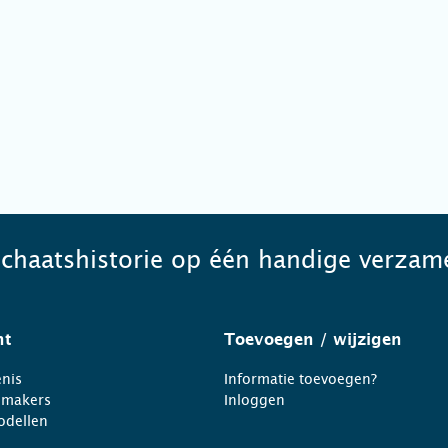
schaatshistorie op één handige verzame
ht
Toevoegen
/ wijzigen
nis
Informatie toevoegen?
nmakers
Inloggen
odellen