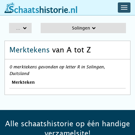
navig
schaatshistorie.nl
men
A-Z
Solingen
Merktekens
van A tot Z
0 merktekens gevonden op letter R in Solingen,
Duitsland
Merkteken
Alle schaatshistorie op één handige
verzamelsite!