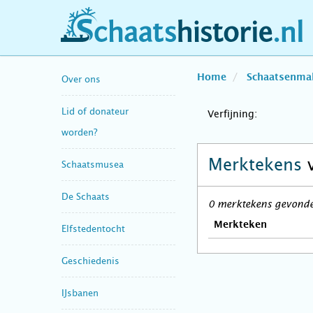
schaatshistorie.nl
Home
Schaatsenma
Over ons
Lid of donateur
Verfijning:
worden?
Merktekens
Schaatsmusea
De Schaats
0 merktekens gevonden
Merkteken
Elfstedentocht
Geschiedenis
IJsbanen