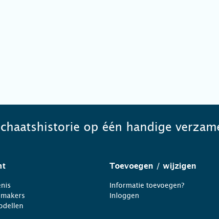
schaatshistorie op één handige verzame
ht
Toevoegen
/ wijzigen
nis
Informatie toevoegen?
nmakers
Inloggen
odellen