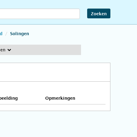
Zoeken
nd
Solingen
gen
beelding
Opmerkingen