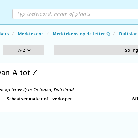
kers
Merktekens
Merktekens op de letter Q
Duitsla
A-Z
Solin
van A tot Z
 op letter Q in Solingen, Duitsland
Schaatsenmaker of -verkoper
Af