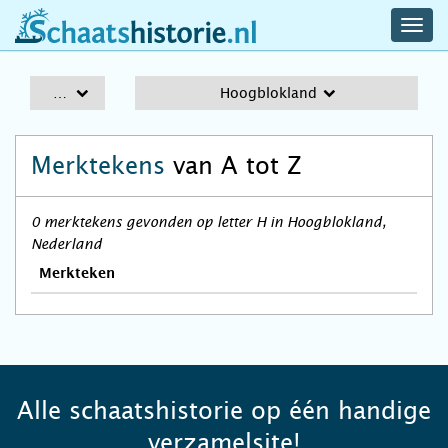
navig
schaatshistorie.nl
men
A-Z
Hoogblokland
Merktekens
van A tot Z
0 merktekens gevonden op letter H in Hoogblokland,
Nederland
Merkteken
Alle schaatshistorie op één handige
verzamelsite!