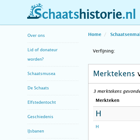
schaatshistorie.nl
Home
Schaatsenma
Over ons
Lid of donateur
Verfijning:
worden?
Merktekens
Schaatsmusea
De Schaats
3 merktekens gevonden
Merkteken
Elfstedentocht
H
Geschiedenis
H
IJsbanen