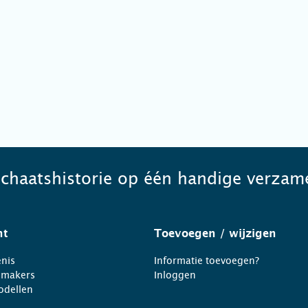
schaatshistorie op één handige verzame
ht
Toevoegen
/ wijzigen
nis
Informatie toevoegen?
nmakers
Inloggen
odellen