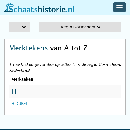
navig
schaatshistorie.nl
men
A-Z
Regio Gorinchem
Merktekens
van A tot Z
1 merkteken gevonden op letter H in de regio Gorinchem,
Nederland
Merkteken
H
H.DUBEL