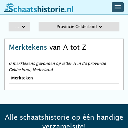
navig
schaatshistorie.nl
men
A-Z
Provincie Gelderland
Merktekens
van A tot Z
0 merktekens gevonden op letter H in de provincie
Gelderland, Nederland
Merkteken
Alle schaatshistorie op één handige
verzamelsite!