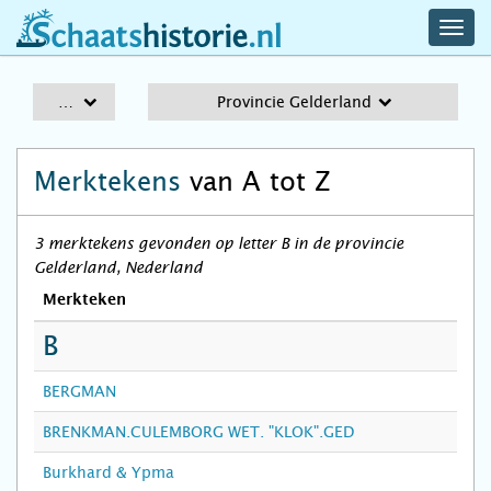
navig
schaatshistorie.nl
men
A-Z
Provincie Gelderland
Merktekens
van A tot Z
3 merktekens gevonden op letter B in de provincie
Gelderland, Nederland
Merkteken
B
BERGMAN
BRENKMAN.CULEMBORG WET. "KLOK".GED
Burkhard & Ypma