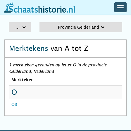
navig
schaatshistorie.nl
men
A-Z
Provincie Gelderland
Merktekens
van A tot Z
1 merkteken gevonden op letter O in de provincie
Gelderland, Nederland
Merkteken
O
OB