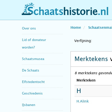
schaatshistorie.nl
Home
Schaatsenma
Over ons
Lid of donateur
Verfijning:
worden?
Merktekens
Schaatsmusea
De Schaats
8 merktekens gevonde
Merkteken
Elfstedentocht
H
Geschiedenis
H.Alink
IJsbanen