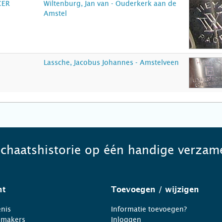
CER
Wiltenburg, Jan van - Ouderkerk aan de
Amstel
Lassche, Jacobus Johannes - Amstelveen
schaatshistorie op één handige verzame
ht
Toevoegen
/ wijzigen
nis
Informatie toevoegen?
nmakers
Inloggen