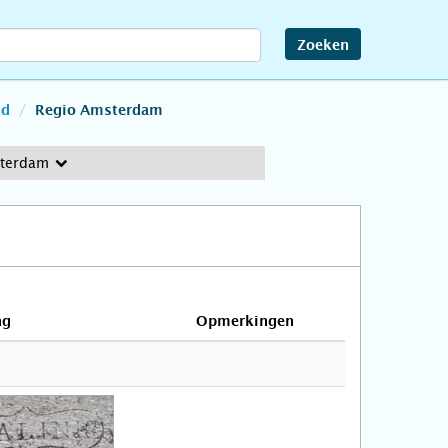
Zoeken
nd
Regio Amsterdam
sterdam
ng
Opmerkingen