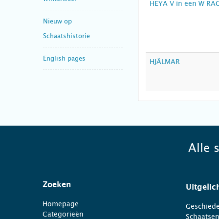
HEYA V in een W RA
Nieuw op
Schaatshistorie
English pages
HJÄLMAR
Alle 
Zoeken
Uitgelic
Homepage
Geschiede
Categorieën
Schaatse