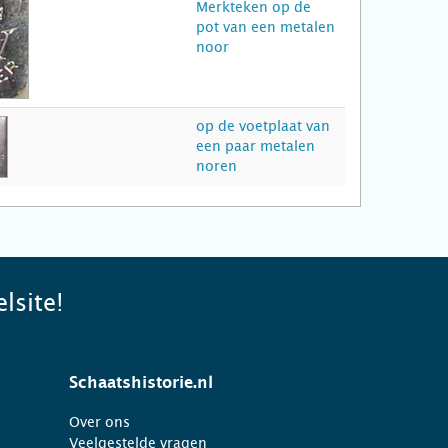
Merkteken op de
pot van een metalen
noor
op de voetplaat van
een paar metalen
noren
lsite!
Schaatshistorie.nl
Over ons
Veelgestelde vragen