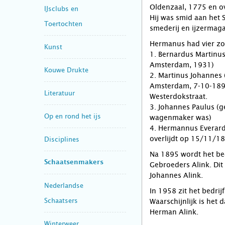
Oldenzaal, 1775 en o
IJsclubs en
Hij was smid aan het 
Toertochten
smederij en ijzermaga
Hermanus had vier zo
Kunst
1. Bernardus Martinus
Amsterdam, 1931)
Kouwe Drukte
2. Martinus Johannes
Amsterdam, 7-10-1899
Literatuur
Westerdokstraat.
3. Johannes Paulus (
Op en rond het ijs
wagenmaker was)
4. Hermannus Everard
overlijdt op 15/11/1
Disciplines
Na 1895 wordt het be
Schaatsenmakers
Gebroeders Alink. Dit
Johannes Alink.
Nederlandse
In 1958 zit het bedri
Schaatsers
Waarschijnlijk is het
Herman Alink.
Winterweer