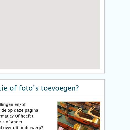
ie of foto’s toevoegen?
llingen en/of
n de op deze pagina
matie? Of heeft u
o’s of ander
l over dit onderwerp?