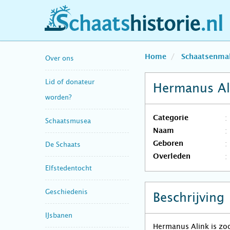
schaatshistorie.nl
Home
Schaatsenma
Over ons
Lid of donateur
Hermanus Al
worden?
Categorie
Schaatsmusea
Naam
Geboren
De Schaats
Overleden
Elfstedentocht
Geschiedenis
Beschrijving
IJsbanen
Hermanus Alink is zo