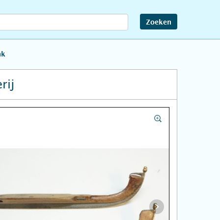
Zoeken
nk
rij