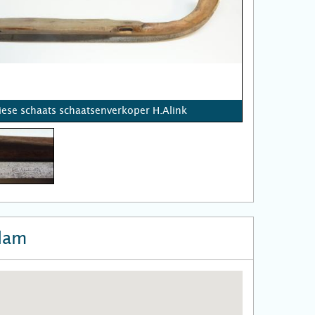
iese schaats schaatsenverkoper H.Alink
dam