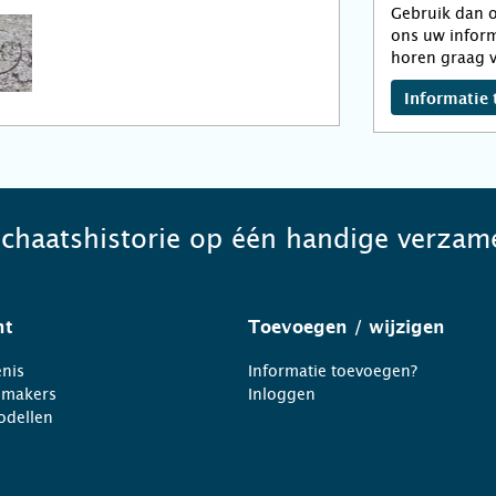
Gebruik dan o
ons uw inform
horen graag v
Informatie 
schaatshistorie op één handige verzame
ht
Toevoegen
/ wijzigen
nis
Informatie toevoegen?
nmakers
Inloggen
odellen