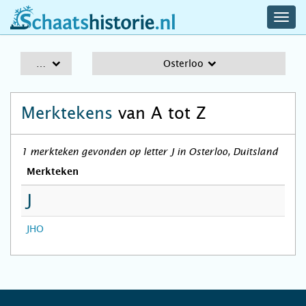
navig
schaatshistorie.nl
men
A-Z
Osterloo
Merktekens
van A tot Z
1 merkteken gevonden op letter J in Osterloo, Duitsland
Merkteken
J
JHO