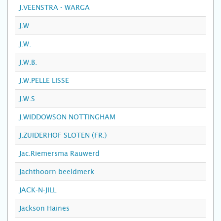
J.VEENSTRA - WARGA
J.W
J.W.
J.W.B.
J.W.PELLE LISSE
J.W.S
J.WIDDOWSON NOTTINGHAM
J.ZUIDERHOF SLOTEN (FR.)
Jac.Riemersma Rauwerd
Jachthoorn beeldmerk
JACK-N-JILL
Jackson Haines