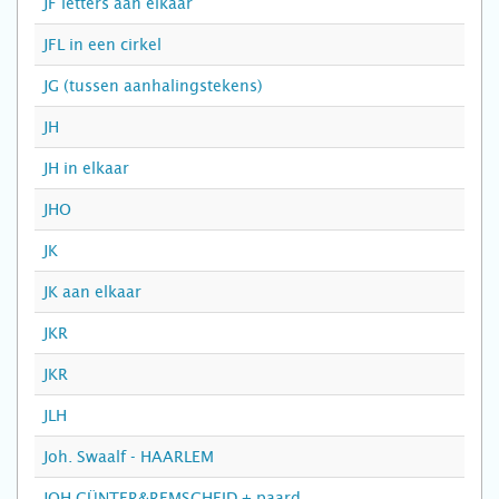
JF letters aan elkaar
JFL in een cirkel
JG (tussen aanhalingstekens)
JH
JH in elkaar
JHO
JK
JK aan elkaar
JKR
JKR
JLH
Joh. Swaalf - HAARLEM
JOH.GÜNTER&REMSCHEID + paard