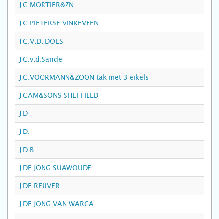
J.C.MORTIER&ZN.
J.C.PIETERSE VINKEVEEN
J.C.V.D. DOES
J.C.v.d.Sande
J.C.VOORMANN&ZOON tak met 3 eikels
J.CAM&SONS SHEFFIELD
J.D
J.D.
J.D.B.
J.DE JONG.SUAWOUDE
J.DE REUVER
J.DE.JONG VAN WARGA