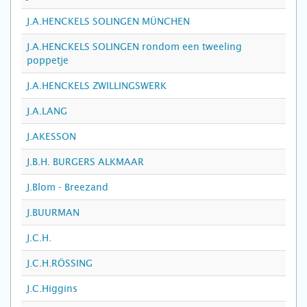
J.A.HENCKELS SOLINGEN MÜNCHEN
J.A.HENCKELS SOLINGEN rondom een tweeling
poppetje
J.A.HENCKELS ZWILLINGSWERK
J.A.LANG
J.AKESSON
J.B.H. BURGERS ALKMAAR
J.Blom - Breezand
J.BUURMAN
J.C.H.
J.C.H.RÖSSING
J.C.Higgins