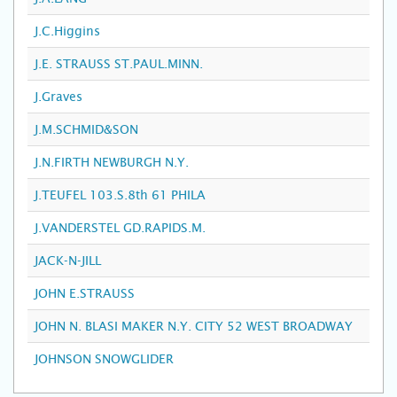
J.C.Higgins
J.E. STRAUSS ST.PAUL.MINN.
J.Graves
J.M.SCHMID&SON
J.N.FIRTH NEWBURGH N.Y.
J.TEUFEL 103.S.8th 61 PHILA
J.VANDERSTEL GD.RAPIDS.M.
JACK-N-JILL
JOHN E.STRAUSS
JOHN N. BLASI MAKER N.Y. CITY 52 WEST BROADWAY
JOHNSON SNOWGLIDER