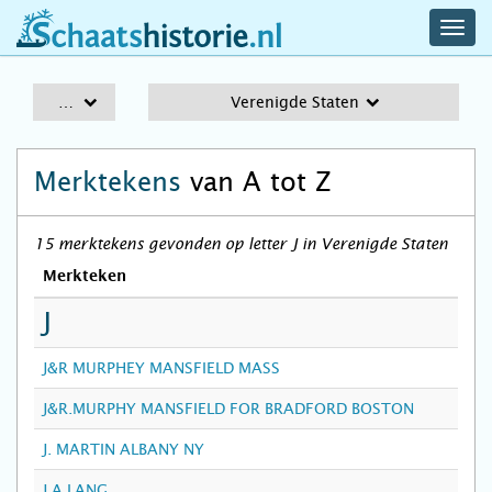
navig
schaatshistorie.nl
men
A-Z
Verenigde Staten
Merktekens
van A tot Z
15 merktekens gevonden op letter J in Verenigde Staten
Merkteken
J
J&R MURPHEY MANSFIELD MASS
J&R.MURPHY MANSFIELD FOR BRADFORD BOSTON
J. MARTIN ALBANY NY
J.A.LANG