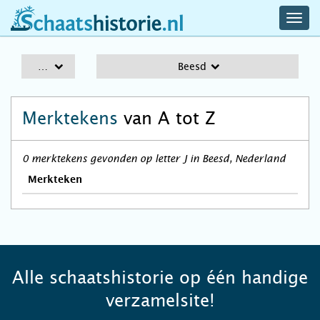
navig
schaatshistorie.nl
men
A-Z
Beesd
Merktekens
van A tot Z
0 merktekens gevonden op letter J in Beesd, Nederland
Merkteken
Alle schaatshistorie op één handige
verzamelsite!