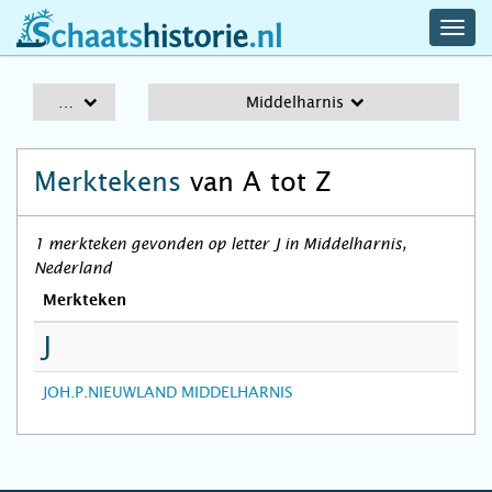
navig
schaatshistorie.nl
men
A-Z
Middelharnis
Merktekens
van A tot Z
1 merkteken gevonden op letter J in Middelharnis,
Nederland
Merkteken
J
JOH.P.NIEUWLAND MIDDELHARNIS