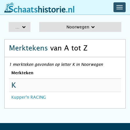
navig
schaatshistorie.nl
men
A-Z
Noorwegen
Merktekens
van A tot Z
1 merkteken gevonden op letter K in Noorwegen
Merkteken
K
Kupper'n RACING