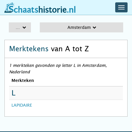
navig
schaatshistorie.nl
men
A-Z
Amsterdam
Merktekens
van A tot Z
1 merkteken gevonden op letter L in Amsterdam,
Nederland
Merkteken
L
LAPIDAIRE