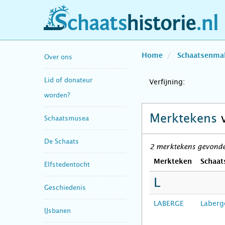
schaatshistorie.nl
Home
Schaatsenma
Over ons
Lid of donateur
Verfijning:
worden?
Merktekens
Schaatsmusea
De Schaats
2 merktekens gevonde
Merkteken
Schaat
Elfstedentocht
L
Geschiedenis
LABERGE
Laberg
IJsbanen