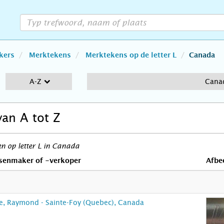
kers
Merktekens
Merktekens op de letter L
Canada
A-Z
Cana
van A tot Z
n op letter L in Canada
senmaker of -verkoper
Afbe
e, Raymond - Sainte-Foy (Quebec), Canada