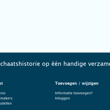
schaatshistorie op één handige verzame
ht
Toevoegen
/ wijzigen
nis
Informatie toevoegen?
nmakers
Inloggen
odellen