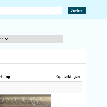
Zoeken
da
elding
Opmerkingen