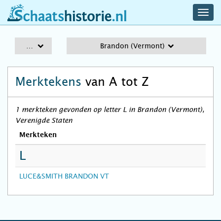
navig
schaatshistorie.nl
men
A-Z
Brandon (Vermont)
Merktekens
van A tot Z
1 merkteken gevonden op letter L in Brandon (Vermont),
Verenigde Staten
Merkteken
L
LUCE&SMITH BRANDON VT