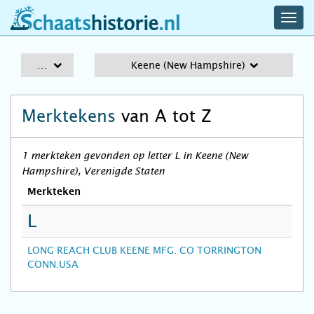
navig
schaatshistorie.nl
men
A-Z
Keene (New Hampshire)
Merktekens
van A tot Z
1 merkteken gevonden op letter L in Keene (New
Hampshire), Verenigde Staten
Merkteken
L
LONG REACH CLUB KEENE MFG. CO TORRINGTON
CONN.USA