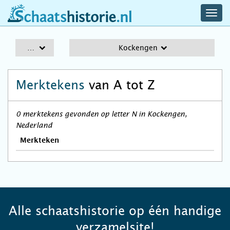
navig
schaatshistorie.nl
men
A-Z
Kockengen
Merktekens
van A tot Z
0 merktekens gevonden op letter N in Kockengen,
Nederland
Merkteken
Alle schaatshistorie op één handige
verzamelsite!