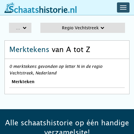
navig
schaatshistorie.nl
men
A-Z
Regio Vechtstreek
Merktekens
van A tot Z
0 merktekens gevonden op letter N in de regio
Vechtstreek, Nederland
Merkteken
Alle schaatshistorie op één handige
verzamelsite!