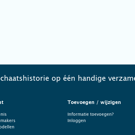
schaatshistorie op één handige verzame
ht
Toevoegen
/ wijzigen
nis
Informatie toevoegen?
nmakers
Inloggen
odellen