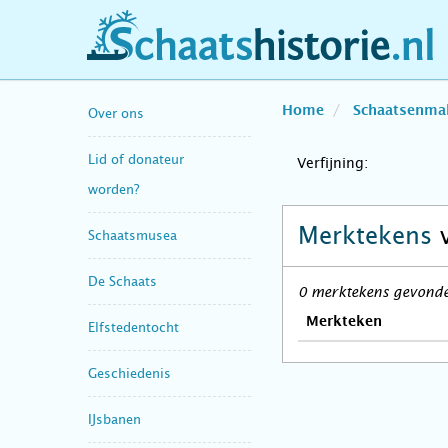
schaatshistorie.nl
Home
Schaatsenma
Over ons
Lid of donateur
Verfijning:
worden?
Merktekens
Schaatsmusea
De Schaats
0 merktekens gevonde
Merkteken
Elfstedentocht
Geschiedenis
IJsbanen