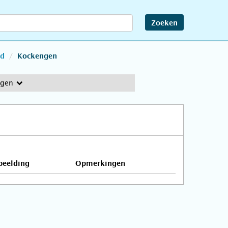
Zoeken
nd
Kockengen
ngen
beelding
Opmerkingen