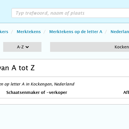
kers
Merktekens
Merktekens op de letter A
Nederla
A-Z
Kocke
van A tot Z
n op letter A in Kockengen, Nederland
Schaatsenmaker of -verkoper
Af