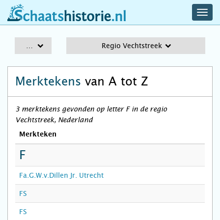
navig
schaatshistorie.nl
men
A-Z
Regio Vechtstreek
Merktekens
van A tot Z
3 merktekens gevonden op letter F in de regio
Vechtstreek, Nederland
Merkteken
F
Fa.G.W.v.Dillen Jr. Utrecht
FS
FS