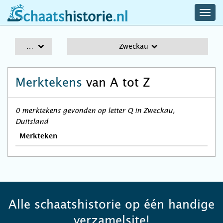
navig
schaatshistorie.nl
men
A-Z
Zweckau
Merktekens
van A tot Z
0 merktekens gevonden op letter Q in Zweckau,
Duitsland
Merkteken
Alle schaatshistorie op één handige
verzamelsite!