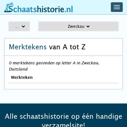
navig
schaatshistorie.nl
men
A-Z
Zweckau
Merktekens
van A tot Z
0 merktekens gevonden op letter A in Zweckau,
Duitsland
Merkteken
Alle schaatshistorie op één handige
verzamelsite!