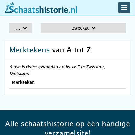
navig
schaatshistorie.nl
men
A-Z
Zweckau
Merktekens
van A tot Z
0 merktekens gevonden op letter F in Zweckau,
Duitsland
Merkteken
Alle schaatshistorie op één handige
verzamelsite!