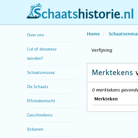
schaatshistorie.nl
Home
Schaatsenma
Over ons
Lid of donateur
Verfijning:
worden?
Merktekens
Schaatsmusea
De Schaats
0 merktekens gevonden
Merkteken
Elfstedentocht
Geschiedenis
IJsbanen