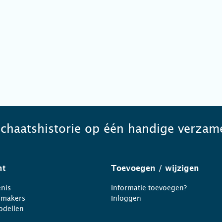
schaatshistorie op één handige verzame
ht
Toevoegen
/ wijzigen
nis
Informatie toevoegen?
nmakers
Inloggen
odellen