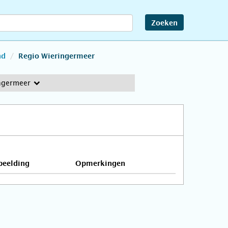
Zoeken
nd
Regio Wieringermeer
ngermeer
beelding
Opmerkingen