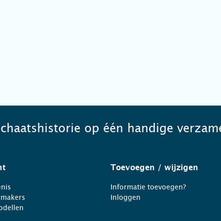
schaatshistorie op één handige verzame
ht
Toevoegen
/ wijzigen
nis
Informatie toevoegen?
nmakers
Inloggen
odellen