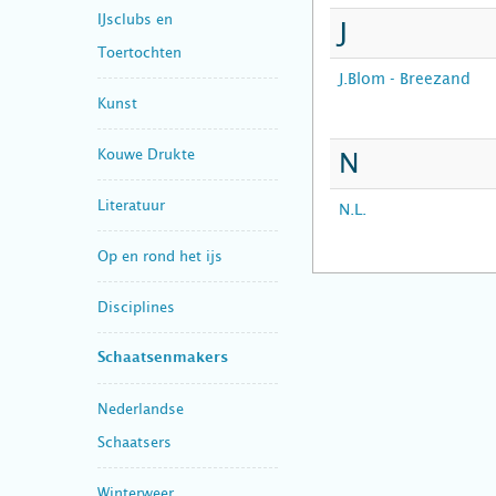
IJsclubs en
J
Toertochten
J.Blom - Breezand
Kunst
Kouwe Drukte
N
Literatuur
N.L.
Op en rond het ijs
Disciplines
Schaatsenmakers
Nederlandse
Schaatsers
Winterweer