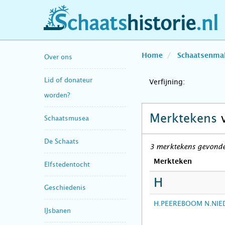
schaatshistorie.nl
Home
Schaatsenma
Over ons
Lid of donateur
Verfijning:
worden?
Merktekens
Schaatsmusea
De Schaats
3 merktekens gevonde
Merkteken
Elfstedentocht
H
Geschiedenis
H.PEEREBOOM N.NIE
IJsbanen