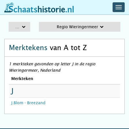
navig
schaatshistorie.nl
men
A-Z
Regio Wieringermeer
Merktekens
van A tot Z
1 merkteken gevonden op letter J in de regio
Wieringermeer, Nederland
Merkteken
J
J.Blom - Breezand