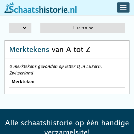
navig
schaatshistorie.nl
men
A-Z
Luzern
Merktekens
van A tot Z
0 merktekens gevonden op letter Q in Luzern,
Zwitserland
Merkteken
Alle schaatshistorie op één handige
verzamelsite!