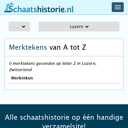
navig
schaatshistorie.nl
men
A-Z
Luzern
Merktekens
van A tot Z
0 merktekens gevonden op letter Z in Luzern,
Zwitserland
Merkteken
Alle schaatshistorie op één handige
verzamelsite!